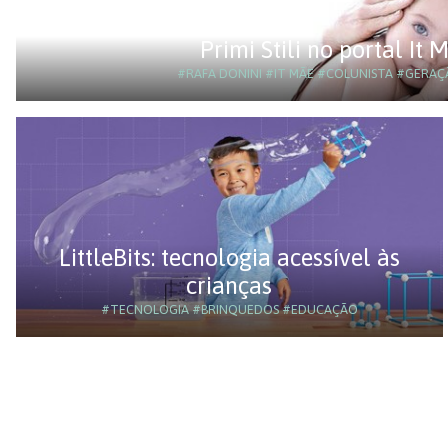
Primi Stili no portal It 
#RAFA DONINI
#IT MÃE
#COLUNISTA
#GERAÇÃ
LittleBits: tecnologia acessível às
crianças
#TECNOLOGIA
#BRINQUEDOS
#EDUCAÇÃO