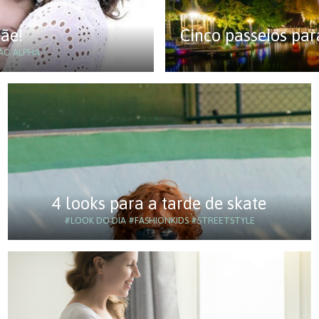
Mãe!
Cinco passeios pa
O ALPHA
4 looks para a tarde de skate
#LOOK DO DIA
#FASHIONKIDS
#STREETSTYLE