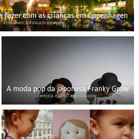
ra fazer com as crianças em Copenhagen
#DINAMARCA
#VIAGEM
#EUROPA
A moda pop da japonesa Franky Grow
#MODA
#JAPÃO
#KIDSFASHION