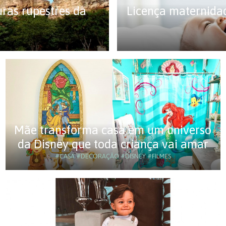
uras rupestres da
Licença maternida
Mãe transforma casa em um universo
da Disney que toda criança vai amar
#CASA
#DECORAÇÃO
#DISNEY
#FILMES