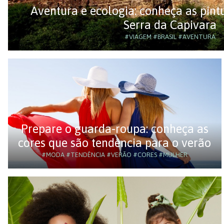
Aventura e ecologia: conheça as pint
Serra da Capivara
#VIAGEM
#BRASIL
#AVENTURA
Prepare o guarda-roupa: conheça as
cores que são tendência para o verão
#MODA
#TENDÊNCIA
#VERÃO
#CORES
#MULHER