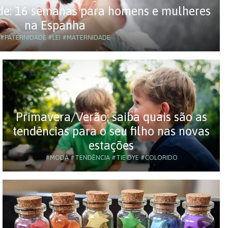
de: 16 semanas para homens e mulheres
na Espanha
#PATERNIDADE
#LEI
#MATERNIDADE
Primavera/Verão: saiba quais são as
tendências para o seu filho nas novas
estações
#MODA
#TENDÊNCIA
#TIE DYE
#COLORIDO