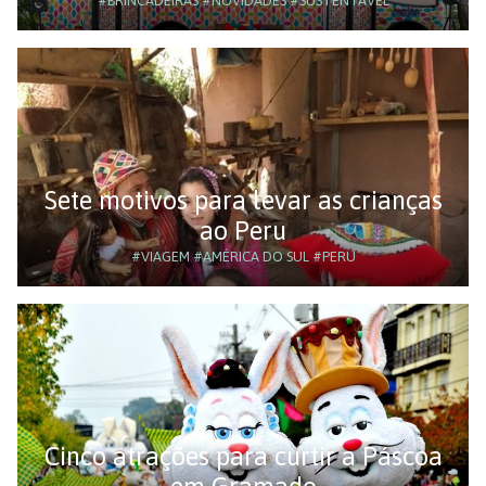
#BRINCADEIRAS
#NOVIDADES
#SUSTENTÁVEL
Sete motivos para levar as crianças
ao Peru
#VIAGEM
#AMÉRICA DO SUL
#PERU
Cinco atrações para curtir a Páscoa