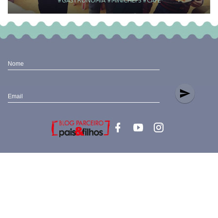
#GASTRONOMIA
#MINICHEFS
#CAFÉ
Nome
send
Email