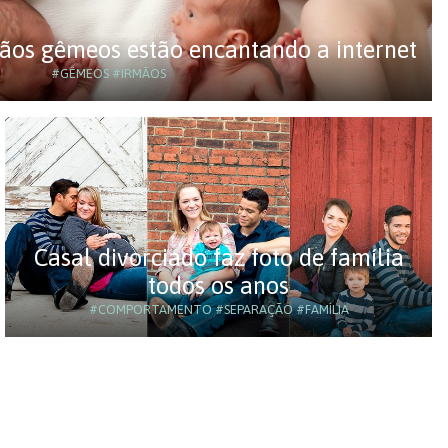
ãos gêmeos estão encantando a internet
#GÊMEOS
#IRMÃOS
Casal divorciado faz foto de família
todos os anos
#COMPORTAMENTO
#SEPARAÇÃO
#FAMÍLIA