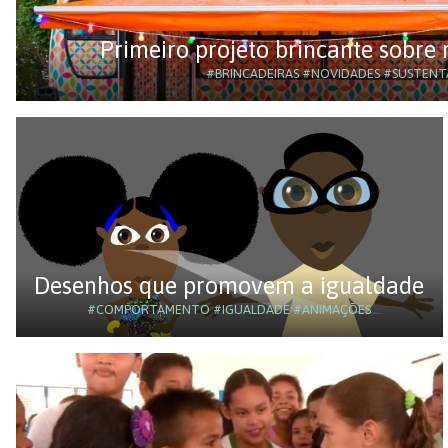
Primeiro projeto brincante sobre 
#BRINCADEIRAS
#NOVIDADES
#SUSTENT
Desenhos que promovem a igualdade
#COMPORTAMENTO
#IGUALDADE
#ANIMAÇÕES