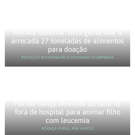
Menina desenha 'vírus gente boa' e
arrecada 27 toneladas de alimentos
para doação
#DOAÇÃO
#CORONAVÍRUS
#DESENHO
#CAMPANHA
Pai faz dança divertida do lado de
fora de hospital para animar filho
com leucemia
#DANÇA
#VIRAL
#PAI
#APOIO