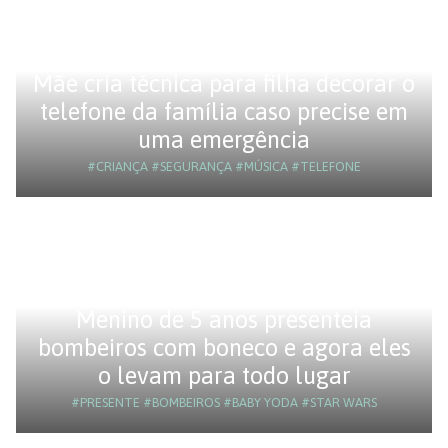
Mãe cria técnica para filha decorar o
telefone da família caso precise em
uma emergência
#CRIANÇA
#SEGURANÇA
#MÚSICA
#TELEFONE
Menino de 5 anos presenteia
bombeiros com boneco e agora eles
o levam para todo lugar
#PRESENTE
#BOMBEIROS
#BABY YODA
#STAR WARS