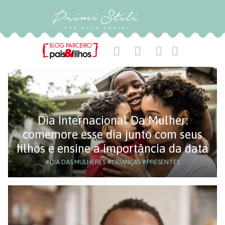
Dia Internacional Da Mulher:
comemore esse dia junto com seus
filhos e ensine a importância da data
#DIA DAS MULHERES
#CRIANÇAS
#PRESENTES