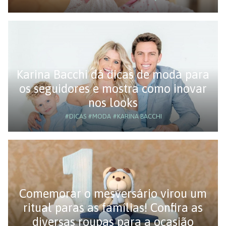
Karina Bacchi dá dicas de moda para
os seguidores e mostra como inovar
nos looks
#DICAS
#MODA
#KARINA BACCHI
Comemorar o mesversário virou um
ritual paras as famílias! Confira as
diversas roupas para a ocasião