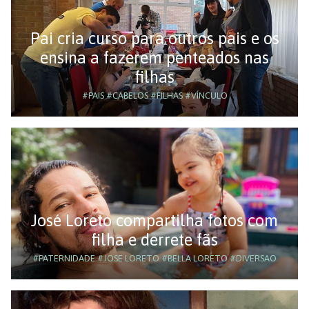
Pai cria curso para outros pais e os
ensina a fazerem penteados nas
filhas
#PAIS
#CABELOS
#FILHAS
#VÍNCULO
José Loreto compartilha fotos com
filha e derrete fãs
#PATERNIDADE
#JOSE LORETO
#BELLA LORETO
#DIVERSAO