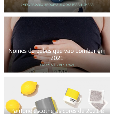
#MESVERSÁRIO
#ROUPAS
#LOOKS PARA INSPIRAR
Nomes de bebês que vão bombar em
2021
#NOMES
#BEBÊS
#2021
Pantone escolhe as cores de 2021 e