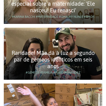
especial sobre a maternidade: 'Ele
nasceu! Eu renasci'
#KARINA BACCHI
#MATERNIDADE
#AMAURY NUNES
#AMOR
Raridade! Mãe dá à luz a segundo
par de gêmeos idênticos em seis
anos
#GÊMEOS
#FAMÍLIA
#RARO
#GRAVIDEZ