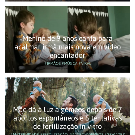
Menino de 9 anos canta para
acalmar irmã mais nova em vídeo
encantador
#IRMÃOS
#MÚSICA
#VIRAL
Mãe dá à luz a gêmeos depois de 7
abortos espontâneos e 6 tentativas
de fertilização in vitro
#MATERNIDADE
#FERTILIZAÇÃO IN VITRO
#GÊMEOS
#GRAVIDEZ