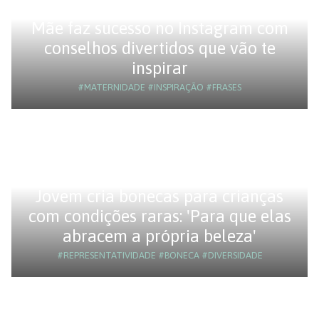
Mãe faz sucesso no Instagram com
conselhos divertidos que vão te
inspirar
#MATERNIDADE
#INSPIRAÇÃO
#FRASES
Jovem cria bonecas para crianças
com condições raras: 'Para que elas
abracem a própria beleza'
#REPRESENTATIVIDADE
#BONECA
#DIVERSIDADE