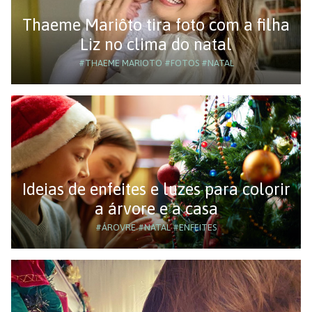
Thaeme Mariôto tira foto com a filha
Liz no clima do natal
#THAEME MARIOTO
#FOTOS
#NATAL
Ideias de enfeites e luzes para colorir
a árvore e a casa
#ÁROVRE
#NATAL
#ENFEITES