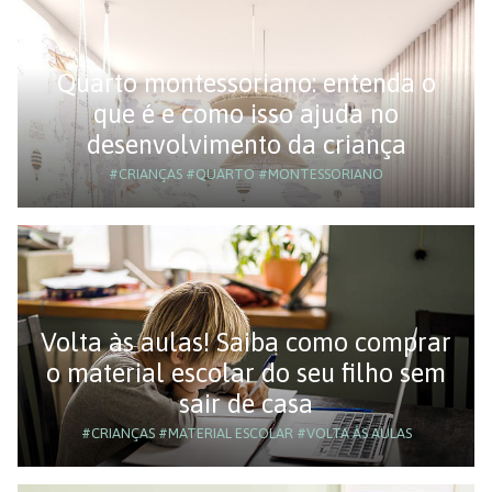
Quarto montessoriano: entenda o
que é e como isso ajuda no
desenvolvimento da criança
#CRIANÇAS
#QUARTO
#MONTESSORIANO
Volta às aulas! Saiba como comprar
o material escolar do seu filho sem
sair de casa
#CRIANÇAS
#MATERIAL ESCOLAR
#VOLTA ÀS AULAS