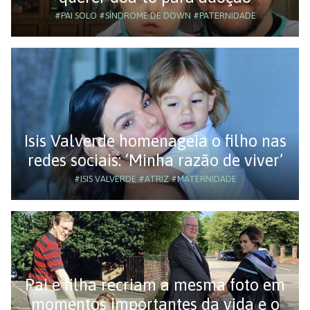
#PAI SOLO
#SÍNDROME DE DOWN
#PATERNIDADE
Isis Valverde homenageia o filho nas
redes sociais: ‘Minha razão de viver’
#ISIS VALVERDE
#ATRIZ
#MATERNIDADE
Pai e filha recriam a mesma foto em
momentos importantes da vida e o