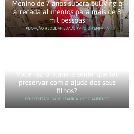
Menino de 7 anos supera bullying e
arrecada alimentos para mais de 8
mil pessoas
#DOAÇÃO
#SOLIDARIEDADE
#APOIO
#EMPATIA
Você faz, o planeta sente: que tal
preservar com a ajuda dos seus
filhos?
#SUSTENTABILIDADE
#FAMÍLIA
#MEIO AMBIENTE