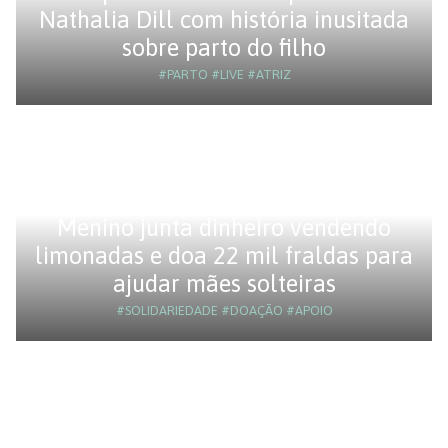
Nathalia Dill com história inusitada
sobre parto do filho
#PARTO
#LIVE
#ATRIZ
Menino junta dinheiro vendendo
limonadas e doa 22 mil fraldas para
ajudar mães solteiras
#SOLIDARIEDADE
#DOAÇÃO
#APOIO