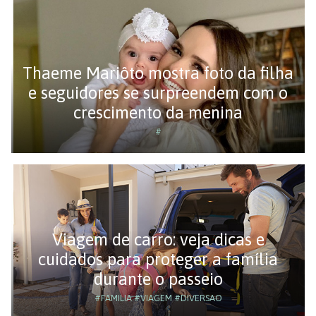
Thaeme Mariôto mostra foto da filha
e seguidores se surpreendem com o
crescimento da menina
#
Viagem de carro: veja dicas e
cuidados para proteger a família
durante o passeio
#FAMILIA
#VIAGEM
#DIVERSAO