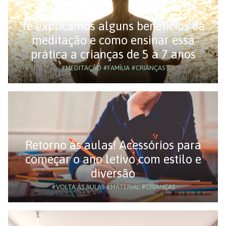
Te explicamos alguns benefícios da
meditação e como ensinar essa
prática a crianças de 5 a 7 anos
#MEDITAÇÃO
#FAMÍLIA
#CRIANÇAS
Retorno às aulas! Acessórios para
começar o ano letivo com estilo e
diversão
#VOLTA ÀS AULAS
#MATERIAL
#CRIANÇAS