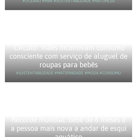
#OCEANO
#MAR
#SUSTENTABILIDADE
#NATUREZA
'Circulô': mães incentivam consumo
consciente com serviço de aluguel de
roupas para bebês
#SUSTENTABILIDADE
#MATERNIDADE
#MODA
#CONSUMO
Recorde mundial: bebê de 6 meses é
a pessoa mais nova a andar de esqui
aquático