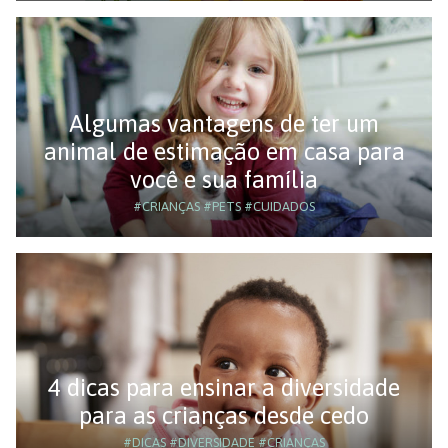
Algumas vantagens de ter um
animal de estimação em casa para
você e sua família
#CRIANÇAS
#PETS
#CUIDADOS
4 dicas para ensinar a diversidade
para as crianças desde cedo
#DICAS
#DIVERSIDADE
#CRIANÇAS