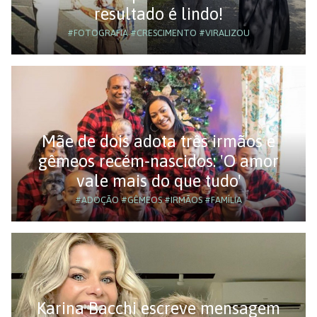
resultado é lindo!
#FOTOGRAFIA
#CRESCIMENTO
#VIRALIZOU
Mãe de dois adota três irmãos e
gêmeos recém-nascidos: 'O amor
vale mais do que tudo'
#ADOÇÃO
#GÊMEOS
#IRMÃOS
#FAMÍLIA
Karina Bacchi escreve mensagem