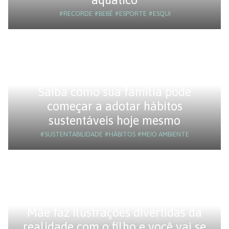
#RECORDE
#BEBÊ
#ESPORTE
#ESQUI
Saiba como sua família pode
começar a adotar hábitos
sustentáveis hoje mesmo
#SUSTENTABILIDADE
#HÁBITOS
#MEIO AMBIENTE
Mãe faz ilustrações divertidas da
realidade com o filho e você vai se