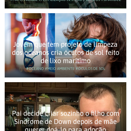
Jovem que tem projeto de limpeza
dos oceanos cria óculos de sol feito
de lixo marítimo
#OCEANO
#MEIO AMBIENTE
#ÓCULOS DE SOL
Pai decide criar sozinho o filho com
Síndrome de Down depois de mãe
querer doá-lo para adoção