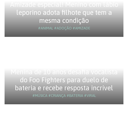
Amizade especial! Menino com lábio
leporino adota filhote que tem a
mesma condição
#ANIMAL
#ADOÇÃO
#AMIZADE
Menina de 10 anos desafia vocalista
do Foo Fighters para duelo de
bateria e recebe resposta incrível
#MÚSICA
#CRIANÇA
#BATERIA
#VIRAL