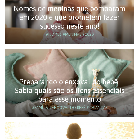
Nomes de meninas que bombaram
em 2020 e que prometem fazer
sucesso neste ano!
#NOMES
#MENINAS
#2020
Preparando o enxoval do bebê!
Sabia quais são os itens essenciais
para esse momento
#FAMÍLIA
#ENXOVAL DO BEBÊ
#CRIANÇAS