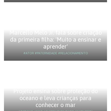
Marcello Melo Jr. fala sobre criação
da primeira filha: 'Muito a ensinar e
aprender'
#ATOR
#PATERNIDADE
#RELACIONAMENTO
Projeto ensina sobre proteção do
oceano e leva crianças para
conhecer o mar