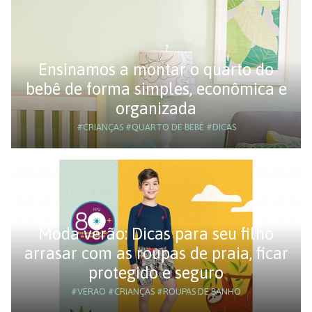
Ensinamos a montar o quarto do
bebê de forma simples, econômica e
organizada
#CRIANÇAS
#QUARTO DE BEBÊ
#DICAS
Moda verão: Dicas para seu filho
arrasar com as roupas de praia, ficar
protegido e seguro
#VERAO
#CRIANÇAS
#ROUPAS DE BANHO