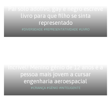
Pai solo adotivo, gay e negro escreve
livro para que filho se sinta
representado
#DIVERSIDADE
#REPRESENTATIVIDADE
#LIVRO
Incrível! Menino gênio de 12 anos é a
pessoa mais jovem a cursar
engenharia aeroespacial
#CRIANÇA
#GÊNIO
#INTELIGENTE