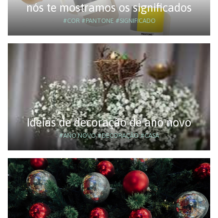
nós te mostramos os significados
#COR
#PANTONE
#SIGNIFICADO
Ideias de decoração de ano novo
#ANO NOVO
#DECORAÇÃO
#CASA