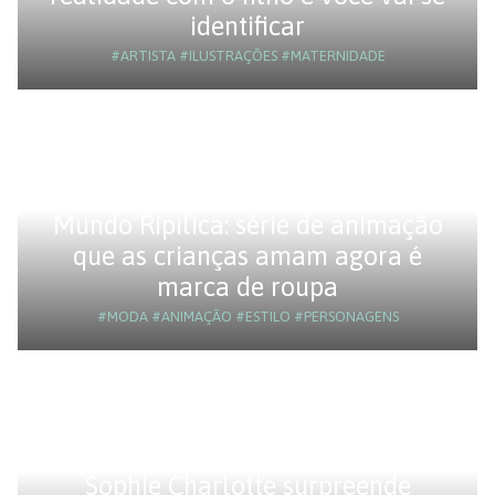
identificar
#ARTISTA
#ILUSTRAÇÕES
#MATERNIDADE
Mundo Ripilica: série de animação
que as crianças amam agora é
marca de roupa
#MODA
#ANIMAÇÃO
#ESTILO
#PERSONAGENS
Sophie Charlotte surpreende