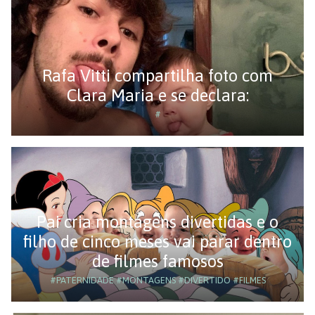
Rafa Vitti compartilha foto com
Clara Maria e se declara:
#
Pai cria montagens divertidas e o
filho de cinco meses vai parar dentro
de filmes famosos
#PATERNIDADE
#MONTAGENS
#DIVERTIDO
#FILMES