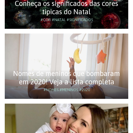
Conheça os significados das cores
típicas do Natal
#COR
#NATAL
#SIGNIFICADOS
Nomes de meninos que bombaram
em 2020! Veja a lista completa
#NOMES
#MENINOS
#2020