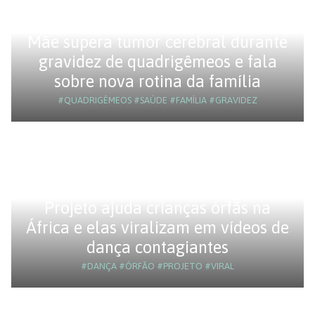
Mãe supera tumor cerebral durante
gravidez de quadrigêmeos e fala
sobre nova rotina da família
#QUADRIGÊMEOS
#SAÚDE
#FAMÍLIA
#GRAVIDEZ
Projeto ajuda crianças órfãs na
África e elas viralizam em vídeos de
dança contagiantes
#DANÇA
#ÓRFÃO
#PROJETO
#VIRAL