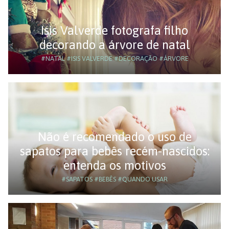
Isis Valverde fotografa filho
decorando a árvore de natal
#NATAL
#ISIS VALVERDE
#DECORAÇÃO
#ÁRVORE
Não é recomendado o uso de
sapatos para bebês recém-nascidos:
entenda os motivos
#SAPATOS
#BEBÊS
#QUANDO USAR