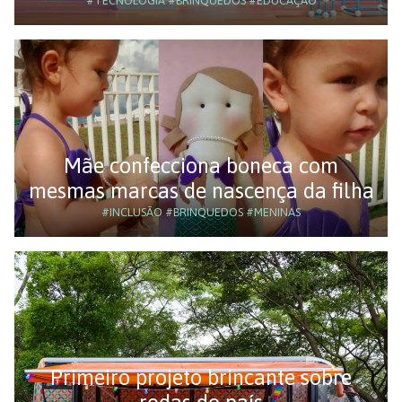
#TECNOLOGIA
#BRINQUEDOS
#EDUCAÇÃO
Mãe confecciona boneca com
mesmas marcas de nascença da filha
#INCLUSÃO
#BRINQUEDOS
#MENINAS
Primeiro projeto brincante sobre