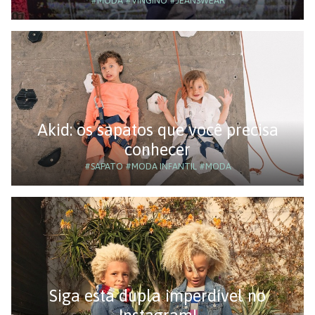
#MODA
#VINGINO
#JEANSWEAR
Akid: os sapatos que você precisa
conhecer
#SAPATO
#MODA INFANTIL
#MODA
Siga esta dupla imperdível no