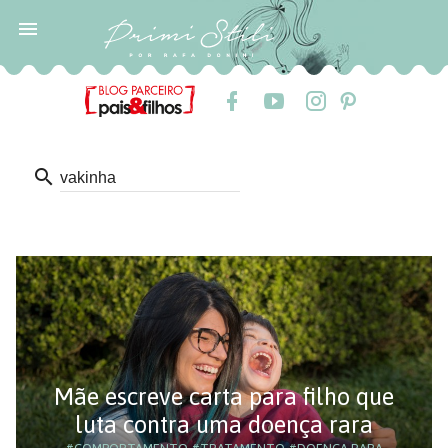

search
Mãe escreve carta para filho que
luta contra uma doença rara