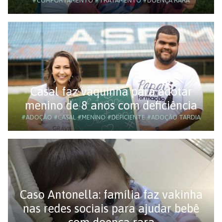
#COMPORTAMENTO
#TRATAMENTO
#DOENÇA RARA
Casal faz vaquinha para adotar
menino de 8 anos com deficiência
#ADOÇÃO
#CASAL
#MENINO
#DEFICIENTE
#ADOÇÃO TARDIA
Caso Antonella: família faz vakinha
nas redes sociais para ajudar bebê