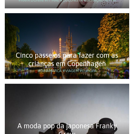
#RAFA DONINI
#IT MÃE
#COLUNISTA
#GERAÇÃO ALPHA
Cinco passeios para fazer com as
crianças em Copenhagen
#DINAMARCA
#VIAGEM
#EUROPA
A moda pop da japonesa Franky