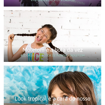
#MENINAS
#CRESPOS
#CACHOS
Moletom é a bola da vez
#LOOK DO DIA
#LOOK DE MENINA
#MOLETOM
Look tropical é a cara do nosso