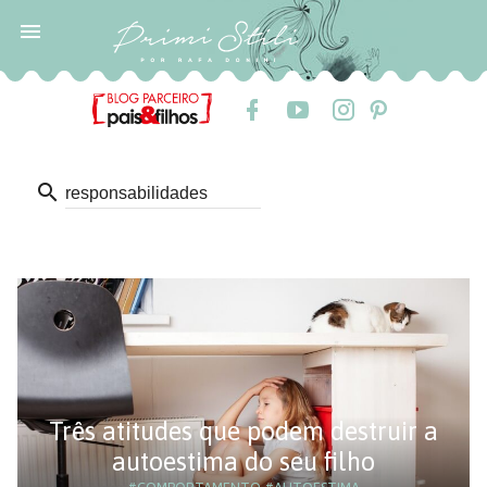

search
Três atitudes que podem destruir a
autoestima do seu filho