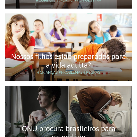
#COMPORTAMENTO
#AUTOESTIMA
Nossos filhos estão preparados para
a vida adulta?
#CRIANÇAS
#PROBLEMAS
#REGRAS
ONU procura brasileiros para