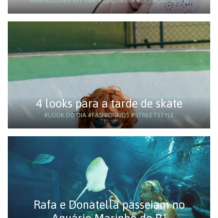
#RAFA DONINI
#IT MÃE
#COLUNISTA
#GERAÇÃO ALPHA
4 looks para a tarde de skate
#LOOK DO DIA
#FASHIONKIDS
#STREETSTYLE
Rafa e Donatella passeiam no