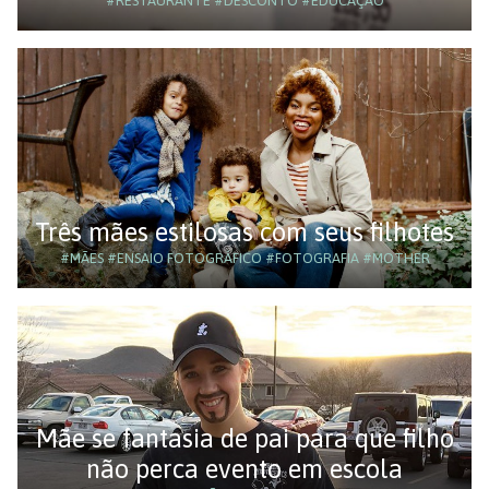
#RESTAURANTE
#DESCONTO
#EDUCAÇÃO
Três mães estilosas com seus filhotes
#MÃES
#ENSAIO FOTOGRÁFICO
#FOTOGRAFIA
#MOTHER
Mãe se fantasia de pai para que filho
não perca evento em escola