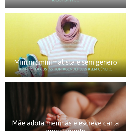
#ABOYCANTOO
Mini.mi: minimalista e sem gênero
#MINI.MIN
#KIDSFASHION
#GENDERLESS
#SEM GÊNERO
Mãe adota meninas e escreve carta