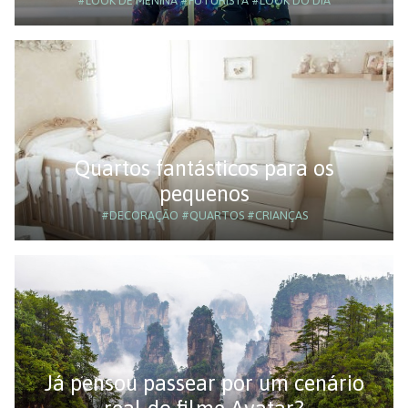
#LOOK DE MENINA
#FUTURISTA
#LOOK DO DIA
Quartos fantásticos para os
pequenos
#DECORAÇÃO
#QUARTOS
#CRIANÇAS
Já pensou passear por um cenário