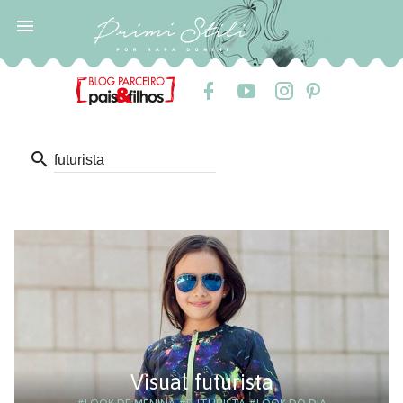

search
Visual futurista