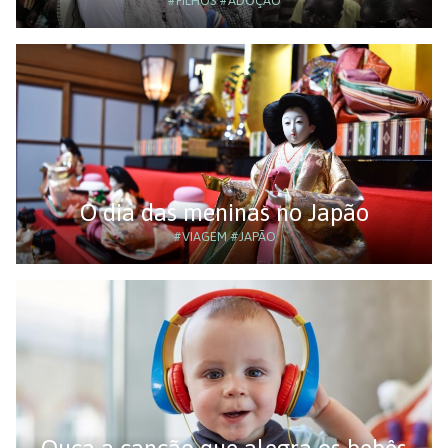
#FILHOS
#ADOÇÃO
O dia das meninas no Japão
#VIAGEM
#JAPÃO