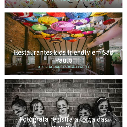
#UNICÓRNIOS
#GASTRONOMIA
#TAILÂNDIA
Restaurantes kids friendly em São
Paulo
#RESTAURANTES
#SÃO PAULO
Fotógrafa registra a força das