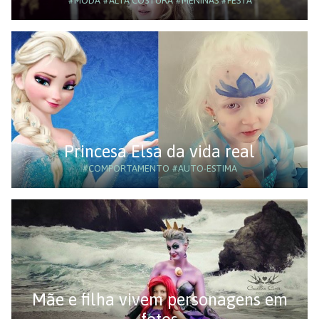
#MODA
#ALTA COSTURA
#MENINAS
#FESTA
Princesa Elsa da vida real
#COMPORTAMENTO
#AUTO-ESTIMA
Mãe e filha vivem personagens em