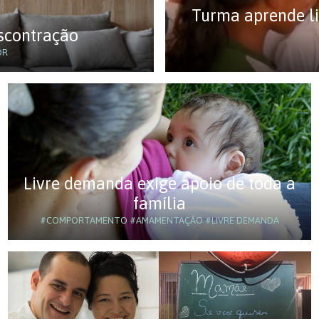
Turma aprende li
scontração
OR
Livre demanda exige apoio de toda a
família
#COMPORTAMENTO
#AMAMENTAÇÃO
#LIVRE DEMANDA