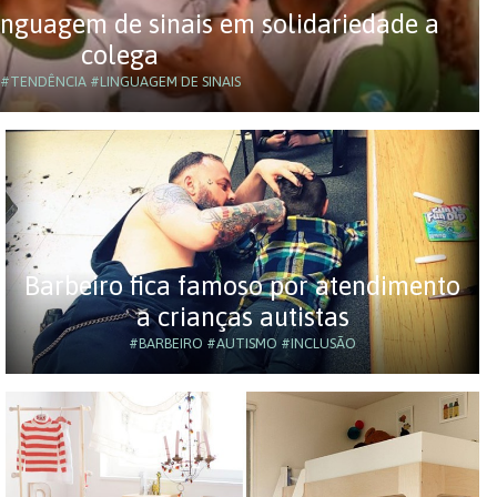
nguagem de sinais em solidariedade a
colega
#TENDÊNCIA
#LINGUAGEM DE SINAIS
Barbeiro fica famoso por atendimento
a crianças autistas
#BARBEIRO
#AUTISMO
#INCLUSÃO