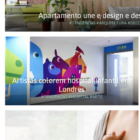
Apartamento une e design e de
#TENDÊNCIAS
#ARQUITETURA
#DEC
Artistas colorem hospital infantil em
Londres
#TENDÊNCIAS
#HOSPITAL
#ARTE