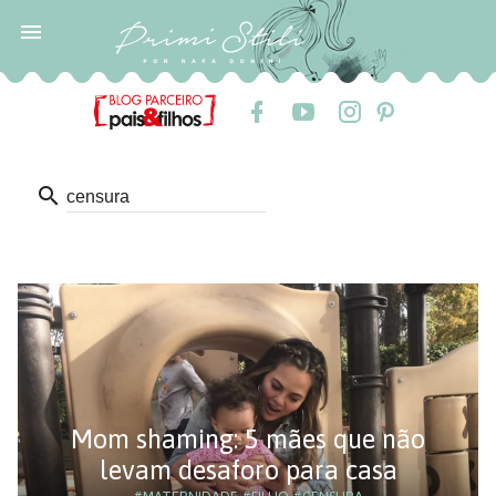

search
Mom shaming: 5 mães que não
levam desaforo para casa