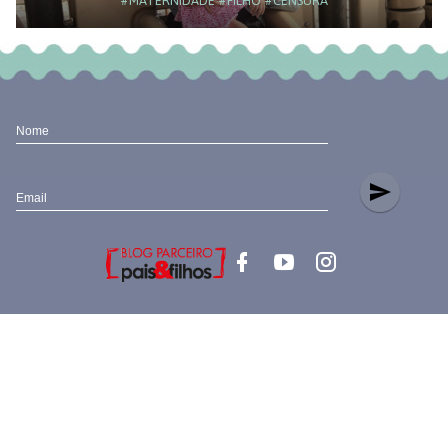
#MATERNIDADE
#FILHO
#CENSURA
Nome
send
Email