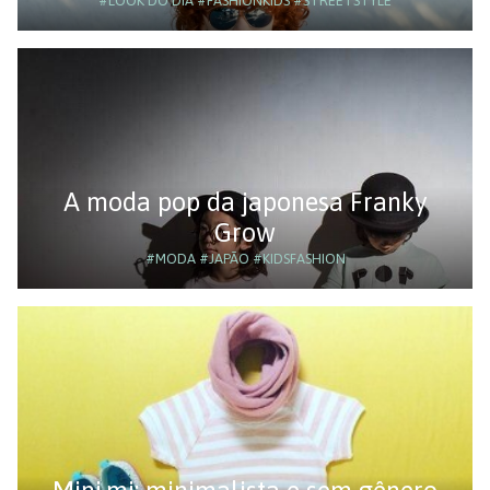
#LOOK DO DIA
#FASHIONKIDS
#STREETSTYLE
A moda pop da japonesa Franky
Grow
#MODA
#JAPÃO
#KIDSFASHION