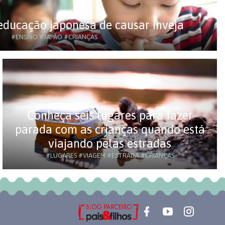
 educação japonesa de causar inveja
#ENSINO
#JAPÃO
#CRIANÇAS
Conheça seis lugares para fazer
parada com as crianças quando está
viajando pelas estradas
#LUGARES
#VIAGEM
#ESTRADA
#CRIANÇAS