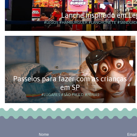
Lanche inspirado em Le
#LEGOS
#HAMBURGUER
#LANCHONETE
#SANDUÍCH
Passeios para fazer com as crianças
em SP
#LUGARES
#SÃO PAULO
#FÉRIAS
Nome
Email