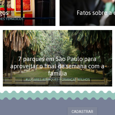
gos
Fatos sobre a
ES TEMÁTICOS
7 parques em São Paulo para
aproveitar o final de semana com a
família
#LUGARES
#PARQUES
#CRIANÇAS
#FILHOS
CADASTRAR