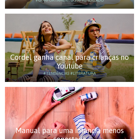
#COMPORTAMENTO
#APRENDIZADO
Cordel ganha canal para crianças no
Youtube
#TENDÊNCIAS
#LITERATURA
Manual para uma infância menos