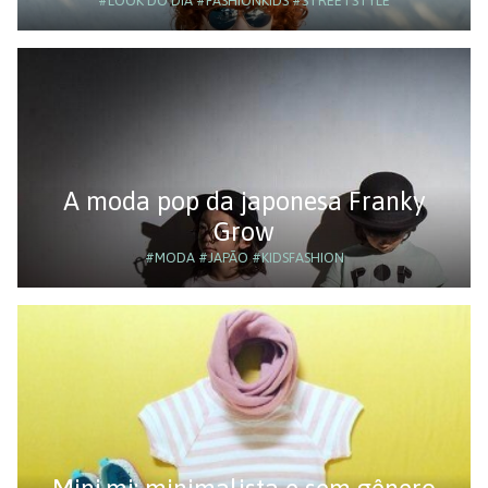
#LOOK DO DIA
#FASHIONKIDS
#STREETSTYLE
A moda pop da japonesa Franky
Grow
#MODA
#JAPÃO
#KIDSFASHION