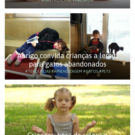
#GASTRONOMIA
#MACARON
Abrigo convida crianças a lerem
para gatos abandonados
#TENDÊNCIAS
#APRENDIZAGEM
#GATOS
#PETS