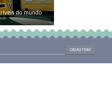
críveis do mundo
RUM
CADASTRAR