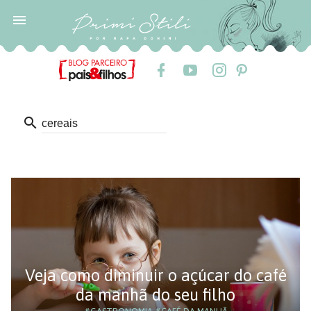

search
Veja como diminuir o açúcar do café
da manhã do seu filho