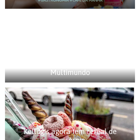
#GASTRONOMIA
#CAFÉ DA MANHÃ
Multimundo
Kellog's agora tem cereal de