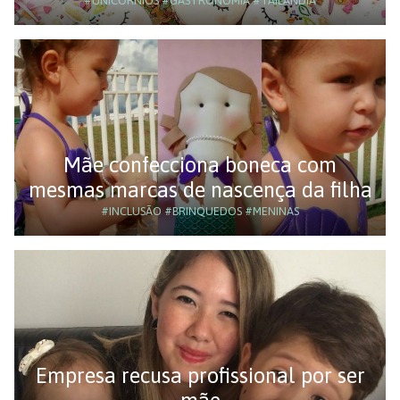
#UNICÓRNIOS
#GASTRONOMIA
#TAILÂNDIA
Mãe confecciona boneca com
mesmas marcas de nascença da filha
#INCLUSÃO
#BRINQUEDOS
#MENINAS
Empresa recusa profissional por ser