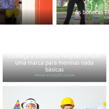
As bonecas 
#C
Conheça a volumosa RaspberryPlum:
uma marca para meninas nada
básicas
#MODA
#COLEÇÕES
#LOOK