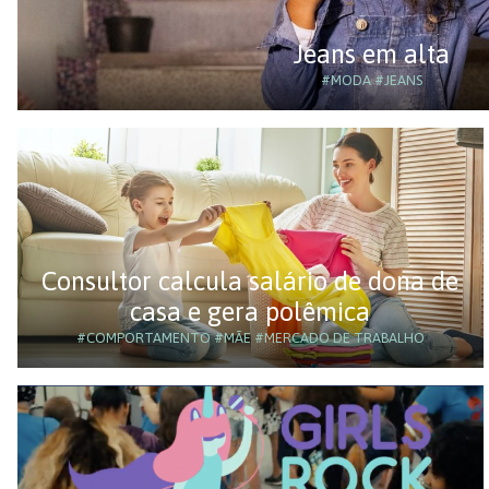
Jeans em alta
#MODA
#JEANS
Consultor calcula salário de dona de
casa e gera polêmica
#COMPORTAMENTO
#MÃE
#MERCADO DE TRABALHO