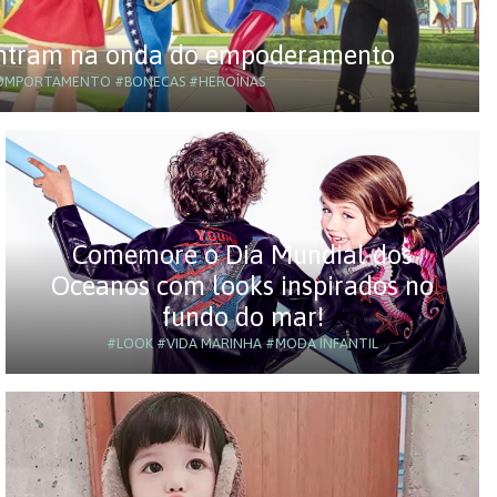
entram na onda do empoderamento
OMPORTAMENTO
#BONECAS
#HEROÍNAS
Comemore o Dia Mundial dos
Oceanos com looks inspirados no
fundo do mar!
#LOOK
#VIDA MARINHA
#MODA INFANTIL