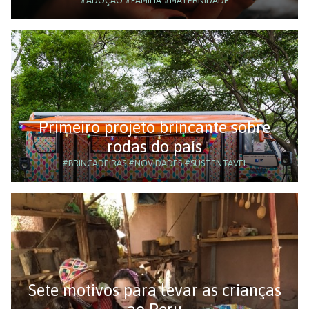
#ADOÇÃO
#FAMÍLIA
#MATERNIDADE
Primeiro projeto brincante sobre
rodas do país
#BRINCADEIRAS
#NOVIDADES
#SUSTENTÁVEL
Sete motivos para levar as crianças