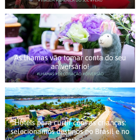
#VIAGEM
#AMÉRICA DO SUL
#PERU
As lhamas vão tomar conta do seu
aniversário!
#LHAMAS
#DECORAÇÃO
#DIVERSÃO
Hotéis para curtir com as crianças:
selecionamos destinos no Brasil e no