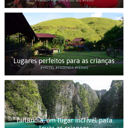
#VIAGEM
#AMÉRICA DO SUL
#PERU
Lugares perfeitos para as crianças
#HOTEL
#FAZENDA
#FÉRIAS
Tailândia, um lugar incrível para