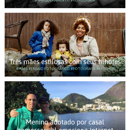
#EMPODERAMENTO
#FOTOGRAFIA
Três mães estilosas com seus filhotes
#MÃES
#ENSAIO FOTOGRÁFICO
#FOTOGRAFIA
#MOTHER
Menino adotado por casal