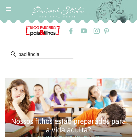

search
Nossos filhos estão preparados para
a vida adulta?