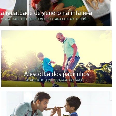
la igualdade de gênero na infância
#IGUALDADE DE GÊNERO
#CURSO PARA CUIDAR DE BEBÊS
A escolha dos padrinhos
#PADRINHO
#MADRINHA
#OBRIGAÇÕES