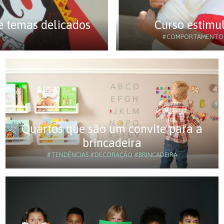
 temas delicados
Curso estimu
#COMPORTAMENTO
Quartos que são um convite para a
brincadeira
#TENDÊNCIAS
#DECORAÇÃO
#BRINCADEIRA