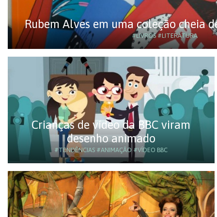
Rubem Alves em uma coleção cheia de
#LIVROS
#LITERATURA
Crianças de vídeo da BBC viram
desenho animado
#TENDÊNCIAS
#ANIMAÇÃO
#VÍDEO BBC