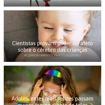
#COMPORTAMENTO
#FAMÍLIA
#TECNOLOGIA
Cientistas provam poder do afeto
sobre o cérebro das crianças
#COMPORTAMENTO
#AFETO
#CÉREBRO
Adolescentes mais felizes passam