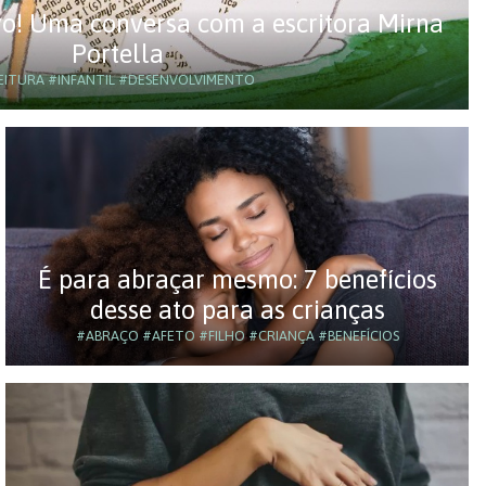
ovo! Uma conversa com a escritora Mirna
Portella
EITURA
#INFANTIL
#DESENVOLVIMENTO
É para abraçar mesmo: 7 benefícios
desse ato para as crianças
#ABRAÇO
#AFETO
#FILHO
#CRIANÇA
#BENEFÍCIOS