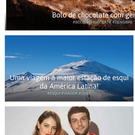
Bolo de chocolate com ge
#BOLO
#CHOCOLATE
#GENGIBRE
Uma viagem à maior estação de esqui
da América Latina!
#ESQUI
#VIAGEM
#CHILE