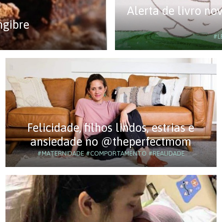
Alerta de livro n
ngibre
#L
Felicidade, filhos lindos, estrias e
ansiedade no @theperfectmom
#MATERNIDADE
#COMPORTAMENTO
#REALIDADE