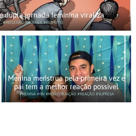
e dupla jornada feminina viraliza
#REFLEXÃO
#MULHER
#RESPEITO
Menina menstrua pela primeira vez e
pai tem a melhor reação possível
#MENINA
#PAI
#MENSTRUAÇÃO
#REAÇÃO
#SUPRESA