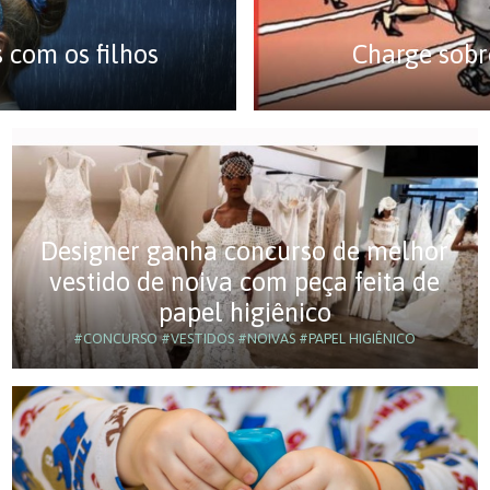
s com os filhos
Charge sobr
Designer ganha concurso de melhor
vestido de noiva com peça feita de
papel higiênico
#CONCURSO
#VESTIDOS
#NOIVAS
#PAPEL HIGIÊNICO