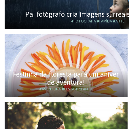
Pai fotógrafo cria imagens surreai
#FOTOGRAFIA
#FAMÍLIA
#ARTE
Festinha da floresta para um aniver
de aventura!
#AVENTURA
#FESTA
#INFANTIL