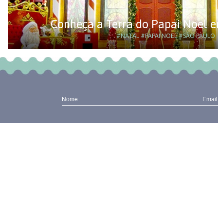
Conheça a Terra do Papai Noel
#NATAL
#PAPAI NOEL
#SÃO PAULO
Nome
Email