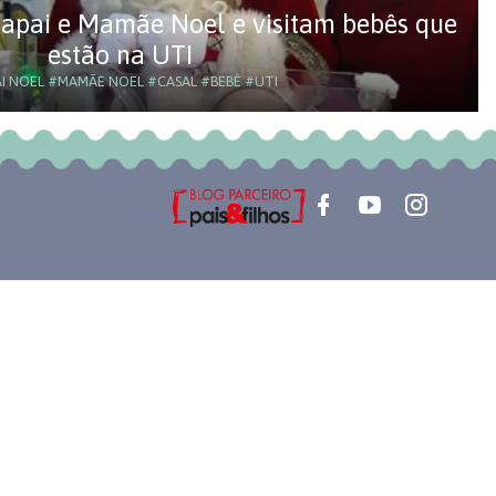
Papai e Mamãe Noel e visitam bebês que
estão na UTI
I NOEL
#MAMÃE NOEL
#CASAL
#BEBÊ
#UTI