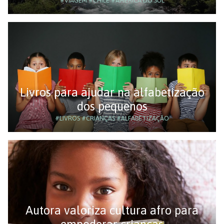
#VIAGEM
#CHILE
#AMÉRICA DO SUL
Livros para ajudar na alfabetização
dos pequenos
#LIVROS
#CRIANÇAS
#ALFABETIZAÇÃO
Autora valoriza cultura afro para