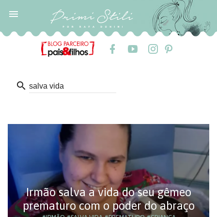

search
Irmão salva a vida do seu gêmeo
prematuro com o poder do abraço