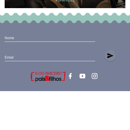
#GRAVIDEZ
Nome
send
Email