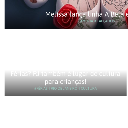
Melissa lança linha A Bela 
#MODA
#CALÇADOS
Férias? RJ também é lugar de cultura
para crianças!
#FÉRIAS
#RIO DE JANEIRO
#CULTURA