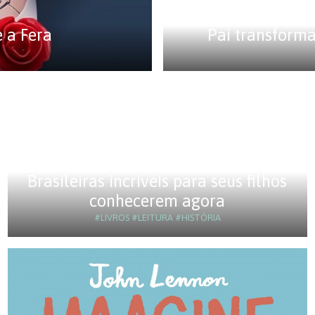
e a Fera
Pai transforma
Brasileiras incríveis para seus filhos
conhecerem agora
#LIVROS
#LEITURA
#HISTÓRIA