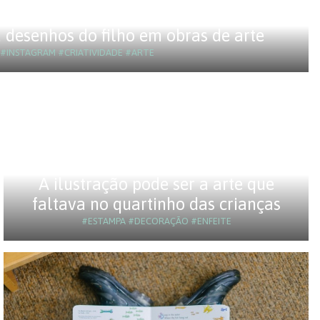
 desenhos do filho em obras de arte
#INSTAGRAM
#CRIATIVIDADE
#ARTE
A ilustração pode ser a arte que
faltava no quartinho das crianças
#ESTAMPA
#DECORAÇÃO
#ENFEITE