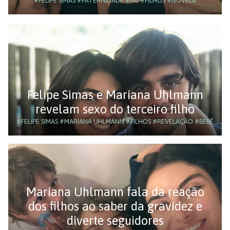
#FELIPE SIMAS
#PATERNIDADE
#PAI
#FILHOS
#NOVELA
Felipe Simas e Mariana Uhlmann
revelam sexo do terceiro filho
#FELIPE SIMAS
#MARIANA UHLMANN
#FILHOS
#REVELAÇÃO
#BEBÊ
Mariana Uhlmann fala da reação
dos filhos ao saber da gravidez e
diverte seguidores