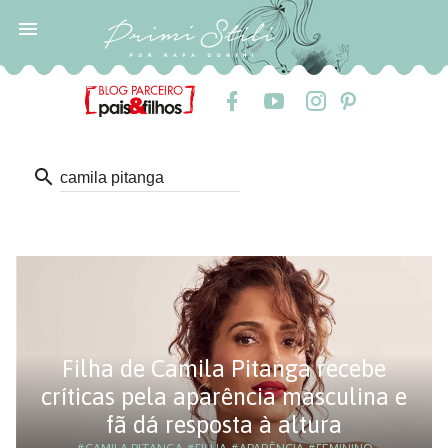

search
Filha de Camila Pitanga recebe
críticas pela aparência masculina e
fã dá resposta à altura