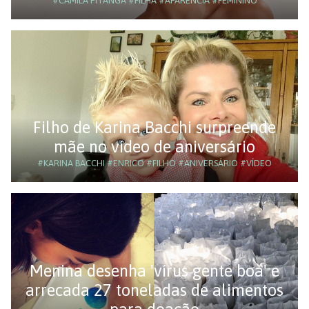
#CAMILA PITANGA
#FILHA
#APARÊNCIA
#FEMININO
Filho de Karina Bacchi surpreende
mãe no vídeo de aniversário
#KARINA BACCHI
#ENRICO
#FILHO
#ANIVERSÁRIO
#VÍDEO
Menina desenha 'vírus gente boa' e
arrecada 27 toneladas de alimentos